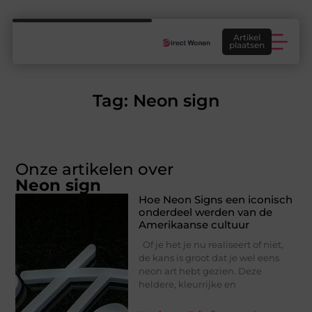
Artikel
plaatsen
Woontrends: welke woontrends passen echt bij jouw huis, smaak en manier van wonen?
Tag: Neon sign
Onze artikelen over
Neon sign
Hoe Neon Signs een iconisch
onderdeel werden van de
Amerikaanse cultuur
Of je het je nu realiseert of niet,
de kans is groot dat je wel eens
neon art hebt gezien. Deze
heldere, kleurrijke en