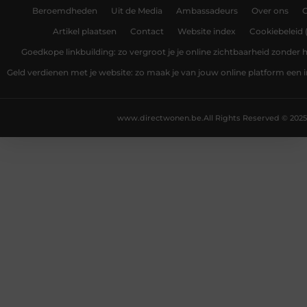
Beroemdheden
Uit de Media
Ambassadeurs
Over ons
Artikel plaatsen
Contact
Website index
Cookiebeleid 
Goedkope linkbuilding: zo vergroot je je online zichtbaarheid zonder
Geld verdienen met je website: zo maak je van jouw online platform ee
www.directwonen.be.
All Rights Reserved © 2025