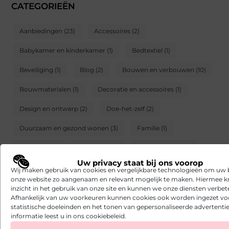
CATEGORIEËN
Aanbiedingen
(23)
Accessoires
(2)
Babykamer en kinderkamer
(1)
Bedtextiel
(1)
Beveiliging
(1)
Blog
(2)
Bouwen en verbouwen
(10)
Bouwmaterialen
(1)
Decoratie en accessoires
(1)
Design en ontwerp
(2)
Doe-het-zelf
(2)
Duurzaam en gezond wonen
(3)
Familie
(1)
Geldzaken
(1)
Huisdieren
(1)
Huiseigenaren
(2)
Uw privacy staat bij ons voorop
Isolatie
(2)
Kopen huren verhuizen
(1)
Wij maken gebruik van cookies en vergelijkbare technologieën om uw
onze website zo aangenaam en relevant mogelijk te maken. Hiermee kr
Landelijk leven
(1)
Meubels
(1)
inzicht in het gebruik van onze site en kunnen we onze diensten verbet
Afhankelijk van uw voorkeuren kunnen cookies ook worden ingezet vo
Muur plafond en wand
(1)
Raamdecoratie
(2)
statistische doeleinden en het tonen van gepersonaliseerde advertentie
informatie leest u in ons cookiebeleid.
Serre en overkapping
(1)
Servies
(1)