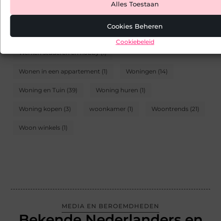
Alles Toestaan
Slim wonen en beveiliging
(1)
Tuin inrichting
(4)
Cookies Beheren
Verf
(4)
Verhuizen
(1)
Verlichting
(1)
Cookiebeleid
Werken studeren en hobby
(1)
Wonen in een appartement
(1)
Woningen
(14)
Woning en Tuin
(39)
Woning huren
(1)
Woning kopen
(3)
woonkamer
(1)
Woontrends
(21)
Woon winkels
(1)
MEDIA EN BEROEMDHEDEN
Bekende Nederlanders en