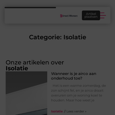
Artikel
plaatsen
Woontrends: welke woontrends passen echt bij jouw huis, smaak en manier van wonen?
Categorie: Isolatie
Onze artikelen over
Isolatie
Wanneer is je airco aan
onderhoud toe?
Het is een warme zomerdag, de
zon schijnt fel, en je airco draait
overuren om je woning koel te
houden. Maar hoe weet je
Isolatie
// Lees verder »