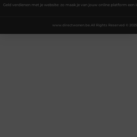
Geld verdienen met je website: zo maak je van jouw online platform ee
www.directwonen.be.
All Rights Reserved © 2025