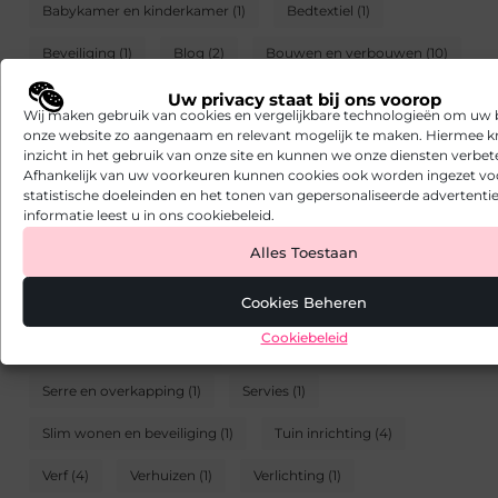
Babykamer en kinderkamer
(1)
Bedtextiel
(1)
Beveiliging
(1)
Blog
(2)
Bouwen en verbouwen
(10)
Bouwmaterialen
(1)
Decoratie en accessoires
(1)
Uw privacy staat bij ons voorop
Wij maken gebruik van cookies en vergelijkbare technologieën om uw
onze website zo aangenaam en relevant mogelijk te maken. Hiermee kr
Design en ontwerp
(2)
Doe-het-zelf
(2)
inzicht in het gebruik van onze site en kunnen we onze diensten verbet
Afhankelijk van uw voorkeuren kunnen cookies ook worden ingezet vo
Duurzaam en gezond wonen
(3)
Familie
(1)
statistische doeleinden en het tonen van gepersonaliseerde advertentie
informatie leest u in ons cookiebeleid.
Geldzaken
(1)
Huisdieren
(1)
Huiseigenaren
(2)
Alles Toestaan
Isolatie
(2)
Kopen huren verhuizen
(1)
Cookies Beheren
Landelijk leven
(1)
Meubels
(1)
Cookiebeleid
Muur plafond en wand
(1)
Raamdecoratie
(2)
Serre en overkapping
(1)
Servies
(1)
Slim wonen en beveiliging
(1)
Tuin inrichting
(4)
Verf
(4)
Verhuizen
(1)
Verlichting
(1)