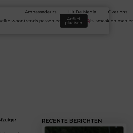
Ambassadeurs
Uit De Media
Over ons
Artikel
elke woontrends passen echt bij jouw huis, smaak en manie
plaatsen
s
fzuiger
RECENTE BERICHTEN