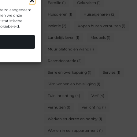
Familie
(1)
Geldzaken
(1)
ite zo aangenaam
Huisdieren
(1)
Huiseigenaren
(2)
nnen we onze
statistische
Isolatie
(2)
Kopen huren verhuizen
(1)
okiebeleid.
Landelijk leven
(1)
Meubels
(1)
n
Muur plafond en wand
(1)
Raamdecoratie
(2)
Serre en overkapping
(1)
Servies
(1)
Slim wonen en beveiliging
(1)
Tuin inrichting
(4)
Verf
(4)
Verhuizen
(1)
Verlichting
(1)
Werken studeren en hobby
(1)
Wonen in een appartement
(1)