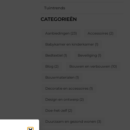
Tuintrends
CATEGORIEËN
Aanbiedingen
(23)
Accessoires
(2)
Babykamer en kinderkamer
(1)
Bedtextiel
(1)
Beveiliging
(1)
Blog
(2)
Bouwen en verbouwen
(10)
Bouwmaterialen
(1)
Decoratie en accessoires
(1)
Design en ontwerp
(2)
Doe-het-zelf
(2)
Duurzaam en gezond wonen
(3)