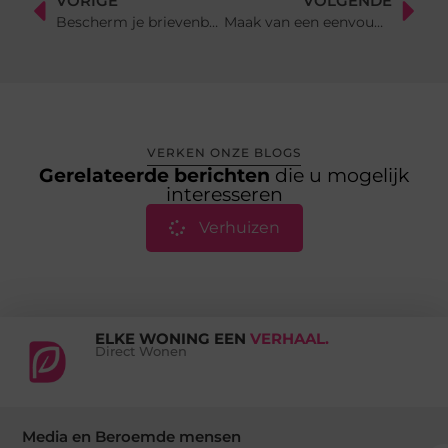
VORIGE
VOLGENDE
Bescherm je brievenbus tegen vuurwerk
Maak van een eenvoudige overkapping aan huis, een luxe tuinkamer!
VERKEN ONZE BLOGS
Gerelateerde berichten
die u mogelijk
interesseren
Verhuizen
ELKE WONING EEN
VERHAAL.
Direct Wonen
Media en Beroemde mensen