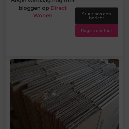
Begin vandaag nog met
bloggen op
Direct
Stuur ons een
Wonen
bericht
Registreer hier