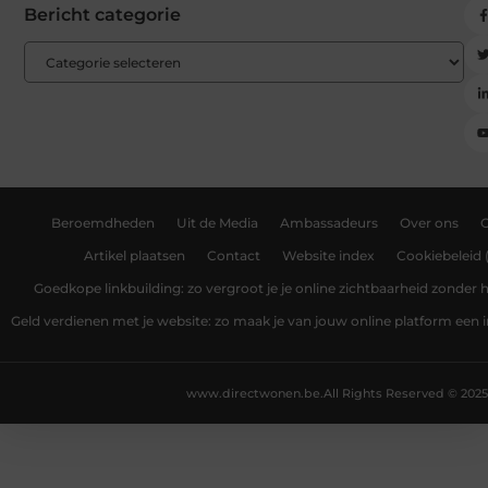
Bericht categorie
Beroemdheden
Uit de Media
Ambassadeurs
Over ons
Artikel plaatsen
Contact
Website index
Cookiebeleid 
Goedkope linkbuilding: zo vergroot je je online zichtbaarheid zonder
Geld verdienen met je website: zo maak je van jouw online platform ee
www.directwonen.be.
All Rights Reserved © 2025