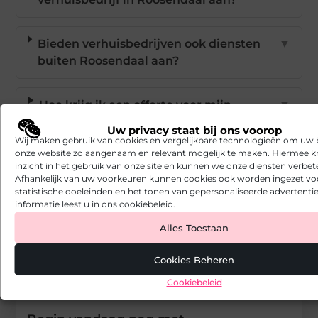
Bieden verhuisbedrijven ook diensten
▼
buiten Roosendaal aan?
Hoe krijg ik een offerte voor mijn
▼
verhuizing?
Uw privacy staat bij ons voorop
Wij maken gebruik van cookies en vergelijkbare technologieën om uw
onze website zo aangenaam en relevant mogelijk te maken. Hiermee kr
Goed artikel? Deel hem dan op:
inzicht in het gebruik van onze site en kunnen we onze diensten verbet
Afhankelijk van uw voorkeuren kunnen cookies ook worden ingezet vo
statistische doeleinden en het tonen van gepersonaliseerde advertentie
X
Facebook
Pinterest
LinkedIn
Email
(Twitter)
informatie leest u in ons cookiebeleid.
Alles Toestaan
Tags en Categorieën:
Verhuizen
,
Verhuisbedrijf Roosendaal
Cookies Beheren
DEEL DIT:
Cookiebeleid