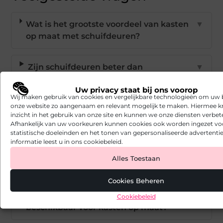
Wat is het grootste voordeel van kasten
▼
op maat met schuifdeuren?
Zijn schuifdeuren beter dan
▼
draaideuren?
Uw privacy staat bij ons voorop
Wij maken gebruik van cookies en vergelijkbare technologieën om uw
onze website zo aangenaam en relevant mogelijk te maken. Hiermee kr
Hoe lang duurt het om een kast op
▼
inzicht in het gebruik van onze site en kunnen we onze diensten verbet
maat te laten maken?
Afhankelijk van uw voorkeuren kunnen cookies ook worden ingezet vo
statistische doeleinden en het tonen van gepersonaliseerde advertentie
informatie leest u in ons cookiebeleid.
Kan een maatwerkkast in moeilijke
▼
Alles Toestaan
ruimtes geplaatst worden?
Cookies Beheren
Welke materialen en afwerkingen zijn
▼
Cookiebeleid
beschikbaar voor kasten op maat?