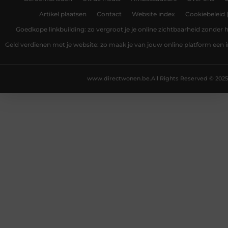
Artikel plaatsen
Contact
Website index
Cookiebeleid 
Goedkope linkbuilding: zo vergroot je je online zichtbaarheid zonder
Geld verdienen met je website: zo maak je van jouw online platform ee
www.directwonen.be.
All Rights Reserved © 2025