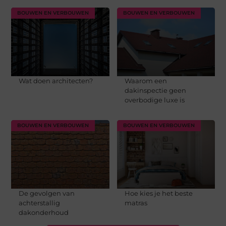
BOUWEN EN VERBOUWEN
BOUWEN EN VERBOUWEN
Wat doen architecten?
Waarom een
dakinspectie geen
overbodige luxe is
BOUWEN EN VERBOUWEN
BOUWEN EN VERBOUWEN
De gevolgen van
Hoe kies je het beste
achterstallig
matras
dakonderhoud