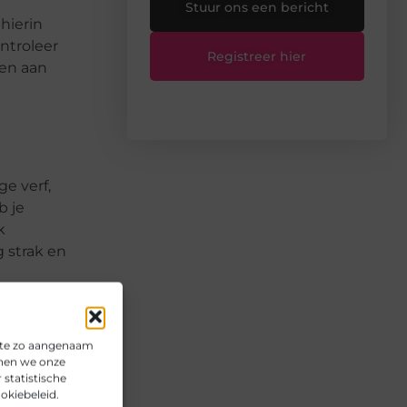
Stuur ons een bericht
hierin
ntroleer
Registreer hier
een aan
e verf,
b je
k
g strak en
ite zo aangenaam
nnen we onze
statistische
okiebeleid.