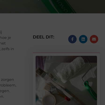
j
DEEL DIT:
hoe je
 het
zelfs in
 zorgen
probleem,
egen.
n.