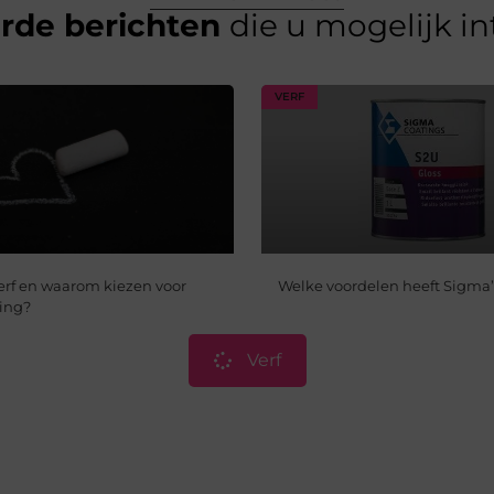
erde berichten
die u mogelijk i
VERF
verf en waarom kiezen voor
Welke voordelen heeft Sigma’
ing?
Verf