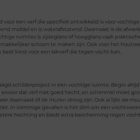
ijd voor een verf die specifiek ontwikkeld is voor vochtige
d middel en is waterafstotend. Daarnaast is de afwer
chtige ruimtes is zijdeglans of hoogglans vaak praktisc
 makkelijker schoon te maken zijn. Ook voor het houtwe
e best kiest voor een lakverf die tegen vocht kan.
agd schilderproject in een vochtige ruimte. Begin altij
ervoor dat verf niet goed hecht, en schimmel moet gr
r daarnaast of de muren droog zijn. Ook al lijkt de mu
n ziet. In sommige gevallen is het slim om een vochtwer
betere hechting en biedt extra bescherming tegen vocht