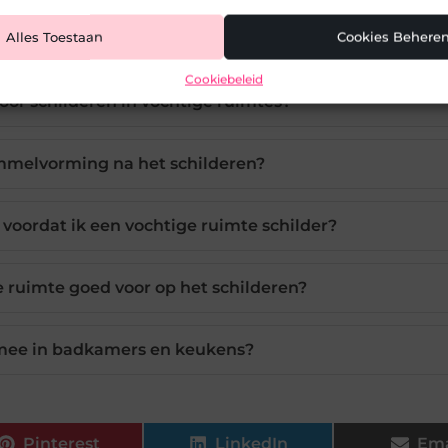
Alles Toestaan
Cookies Behere
Cookiebeleid
voor schilderen in vochtige ruimtes?
mmelvorming na het schilderen?
voordat ik een vochtige ruimte schilder?
e ruimte goed voor op het schilderen?
 mee in badkamers en keukens?
Pinterest
LinkedIn
Ema