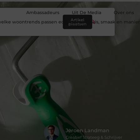
Ambassadeurs
Uit De Media
Over ons
Artikel
elke woontrends passen echt bij jouw huis, smaak en manie
plaatsen
Jeroen Landman
Creatief Strateeg & Schrijver