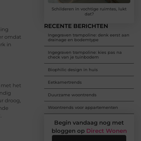
Schilderen in vochtige ruimtes, lukt
dat?
RECENTE BERICHTEN
king
Ingegraven trampoline: denk eerst aan
her omdat
drainage en bodemtype
rk in
Ingegraven trampoline: kies pas na
check van je tuinbodem
Biophilic design in huis
Eetkamertrends
d met het
ondig
Duurzame woontrends
ur droog,
Woontrends voor appartementen
ende
.
Begin vandaag nog met
bloggen op
Direct Wonen