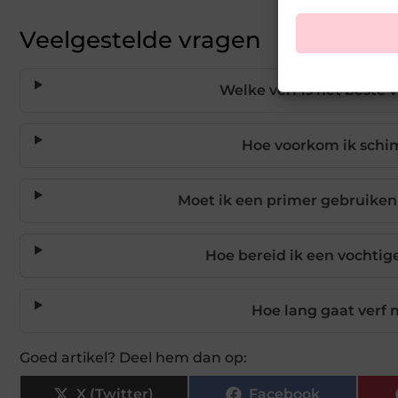
Veelgestelde vragen
Welke verf is het beste 
Hoe voorkom ik schi
Moet ik een primer gebruiken 
Hoe bereid ik een vochtig
Hoe lang gaat verf
Goed artikel? Deel hem dan op:
X (Twitter)
Facebook