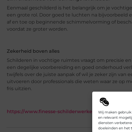
Eenmaal geschilderd is het belangrijk om je vochtige
een grote rol. Door goed te luchten na bijvoorbeeld
af en toe op beginnende schimmelvorming of bescha
voordat ze groter worden.
Zekerheid boven alles
Schilderen in vochtige ruimtes vraagt om precisie en
een degelijke voorbereiding en goed onderhoud verle
twijfels over de juiste aanpak of wil je zeker zijn va
uitvoeren door professionals die weten waar ze op moe
fris uitzien.
https://www.finesse-schilderwerken.be/
Wij maken gebruik
en relevant mogeli
diensten verbetere
doeleinden en het t