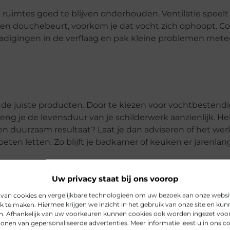
 ruimtes goed te blijven onderhouden. Ventilatie speelt 
 een douchebeurt, voorkom je dat vocht zich ophoopt. Co
digingen in de verflaag en pak kleine problemen met
 de juiste producten. Door te kiezen voor vochtbestendig
ng je de levensduur van je schilderwerk aanzienlijk. He
n een duurzaam resultaat? Laat je dan adviseren of het wer
ten letten. Zo blijft je badkamer of keuken er jarenlan
Uw privacy staat bij ons voorop
 van cookies en vergelijkbare technologieën om uw bezoek aan onze webs
jk te maken. Hiermee krijgen we inzicht in het gebruik van onze site en ku
n. Afhankelijk van uw voorkeuren kunnen cookies ook worden ingezet voor 
onen van gepersonaliseerde advertenties. Meer informatie leest u in ons co