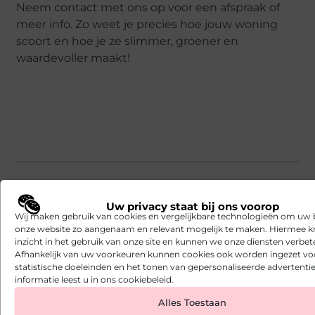
Neem contact met ons op voor een afspraak of
meer info. Zo weet je precies hoe jouw woning
scoort en hoe je ze slimmer, groener en
waardevoller maakt!
Veelgestelde vragen
Uw privacy staat bij ons voorop
Wij maken gebruik van cookies en vergelijkbare technologieën om uw
onze website zo aangenaam en relevant mogelijk te maken. Hiermee kr
inzicht in het gebruik van onze site en kunnen we onze diensten verbet
Wat is een EPC-attest en wanneer heb
▼
Afhankelijk van uw voorkeuren kunnen cookies ook worden ingezet vo
ik het nodig?
statistische doeleinden en het tonen van gepersonaliseerde advertentie
informatie leest u in ons cookiebeleid.
Alles Toestaan
Wat betekenen de kleuren op het EPC-
▼