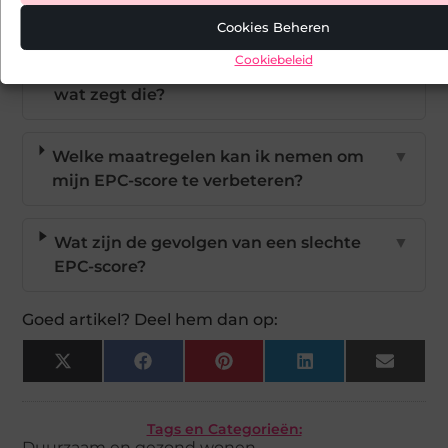
label?
Cookies Beheren
Cookiebeleid
Hoe wordt de EPC-score berekend en
▼
wat zegt die?
Welke maatregelen kan ik nemen om
▼
mijn EPC-score te verbeteren?
Wat zijn de gevolgen van een slechte
▼
EPC-score?
Goed artikel? Deel hem dan op:
X
Facebook
Pinterest
LinkedIn
Email
(Twitter)
Tags en Categorieën:
Duurzaam en gezond wonen