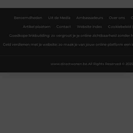
Beroemdheden
Uit de Media
Ambassadeurs
Over ons
Artikel plaatsen
Contact
Website index
Cookiebeleid 
Goedkope linkbuilding: zo vergroot je je online zichtbaarheid zonder
Geld verdienen met je website: zo maak je van jouw online platform ee
www.directwonen.be.
All Rights Reserved © 2025