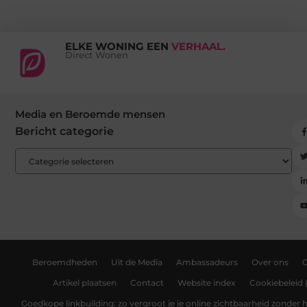
ELKE WONING EEN
VERHAAL.
Direct Wonen
Media en Beroemde mensen
Bericht categorie
Beroemdheden
Uit de Media
Ambassadeurs
Over ons
Artikel plaatsen
Contact
Website index
Cookiebeleid 
Goedkope linkbuilding: zo vergroot je je online zichtbaarheid zonder