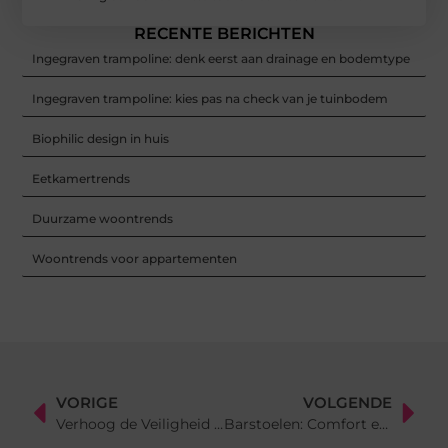
RECENTE BERICHTEN
Ingegraven trampoline: denk eerst aan drainage en bodemtype
Ingegraven trampoline: kies pas na check van je tuinbodem
Biophilic design in huis
Eetkamertrends
Duurzame woontrends
Woontrends voor appartementen
VORIGE
VOLGENDE
Verhoog de Veiligheid van Je Project met Brandklasse B Folie
Barstoelen: Comfort en Stijl voor Elke Keuken