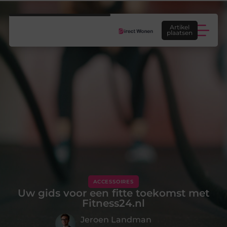
Artikel
plaatsen
Woontrends: welke woontrends passen echt bij jouw huis, smaak en manier van wonen?
ACCESSOIRES
Uw gids voor een fitte toekomst met
Fitness24.nl
Jeroen Landman