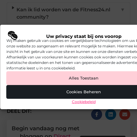
Kan ik lid worden van de Fitness24.nl
▼
community?
Is Fitness24.nl geschikt voor beginners
▼
Uw privacy staat bij ons voorop
Wij maken gebruik van cookies en vergelijkbare technologieën om uw
in fitness?
onze website zo aangenaam en relevant mogelijk te maken. Hiermee kr
inzicht in het gebruik van onze site en kunnen we onze diensten verbet
Afhankelijk van uw voorkeuren kunnen cookies ook worden ingezet vo
Goed artikel? Deel hem dan op:
statistische doeleinden en het tonen van gepersonaliseerde advertentie
informatie leest u in ons cookiebeleid.
X
Facebook
Pinterest
LinkedIn
Email
Alles Toestaan
(Twitter)
Cookies Beheren
Tags en Categorieën:
Accessoires
Cookiebeleid
DEEL DIT:
Begin vandaag nog met
bloggen op
Direct