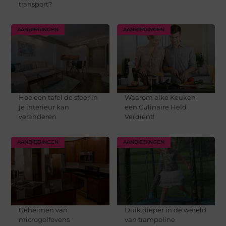
transport?
AANBIEDINGEN
AANBIEDINGEN
Hoe een tafel de sfeer in
Waarom elke Keuken
je interieur kan
een Culinaire Held
veranderen
Verdient!
AANBIEDINGEN
AANBIEDINGEN
Geheimen van
Duik dieper in de wereld
microgolfovens
van trampoline