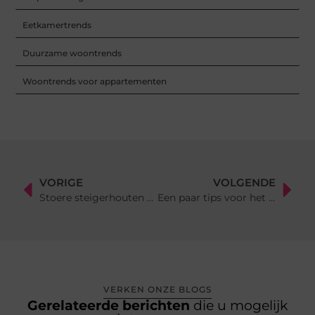
Eetkamertrends
Duurzame woontrends
Woontrends voor appartementen
VORIGE
VOLGENDE
Stoere steigerhouten tuinmeubelen: de perfecte toevoeging aan je buitenruimte
Een paar tips voor het kopen van een kapstok
VERKEN ONZE BLOGS
Gerelateerde berichten
die u mogelijk