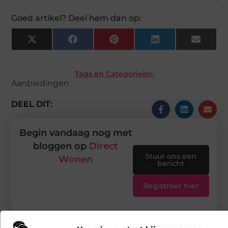
Goed artikel? Deel hem dan op:
X
Facebook
Pinterest
LinkedIn
Email
(Twitter)
Tags en Categorieën:
Aanbiedingen
DEEL DIT:
Begin vandaag nog met
bloggen op
Direct
Stuur ons een
Wonen
bericht
Registreer hier