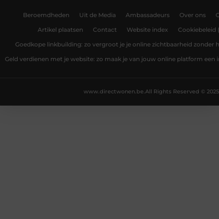
Beroemdheden
Uit de Media
Ambassadeurs
Over ons
Artikel plaatsen
Contact
Website index
Cookiebeleid 
Goedkope linkbuilding: zo vergroot je je online zichtbaarheid zonder
Geld verdienen met je website: zo maak je van jouw online platform ee
www.directwonen.be.
All Rights Reserved © 2025