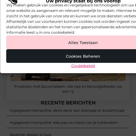
Uw privacy staat bij ons voorop
Wij maken gebruik van cookies en vergelijkbare technologieën om uw
onze website zo aangenaam en relevant mogelijk te maken. Hiermee kr
inzicht in het gebruik van onze site en kunnen we onze diensten verbet
Afhankelijk van uw voorkeuren kunnen cookies ook worden ingezet vo
statistische doeleinden en het tonen van gepersonaliseerde advertentie
informatie leest u in ons cookiebeleid.
Alles Toestaan
Cookies Beheren
Cookiebeleid
Projecten met bouwhekken: alle tips en benodigdheden op
een rij
RECENTE BERICHTEN
Ingegraven trampoline: denk eerst aan drainage en bodemtype
Ingegraven trampoline: kies pas na check van je tuinbodem
Biophilic design in huis