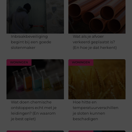
Inbraakbeveiliging
Wat als je afvoer
begint bij een goede
verkeerd geplaatst is?
slotenmaker
(En hoe je dat herkent)
WONINGEN
WONINGEN
Wat doen chemische
Hoe hitte en
ontstoppers echt met je
temperatuurverschillen
leidingen? (En waarom
je sloten kunnen
je best oplet)
beschadigen