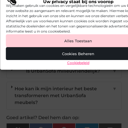
Uw privacy staat bij ons voorop
voor hun meubels?
Wij maken gebruik van cookies en vergelijkbare technologieën om uw
onze website zo aangenaam en relevant mogelijk te maken. Hiermee kr
inzicht in het gebruik van onze site en kunnen we onze diensten verbet
Afhankelijk van uw voorkeuren kunnen cookies ook worden ingezet vo
Kan ik mijn UrbanSofa meubels naar
▼
statistische doeleinden en het tonen van gepersonaliseerde advertentie
wens aanpassen?
informatie leest u in ons cookiebeleid.
Alles Toestaan
Welke producten zijn beschikbaar in de
▼
UrbanSofa collectie?
Cookies Beheren
Cookiebeleid
Is UrbanSofa milieuvriendelijk?
▼
Hoe kan ik mijn interieur het beste
▼
transformeren met UrbanSofa
meubels?
Goed artikel? Deel hem dan op: