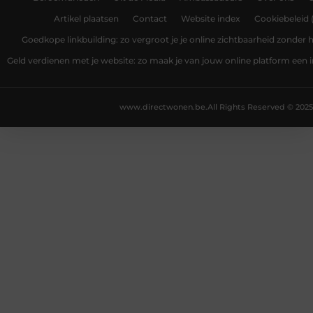
Artikel plaatsen
Contact
Website index
Cookiebeleid 
Goedkope linkbuilding: zo vergroot je je online zichtbaarheid zonder
Geld verdienen met je website: zo maak je van jouw online platform ee
www.directwonen.be.
All Rights Reserved © 2025