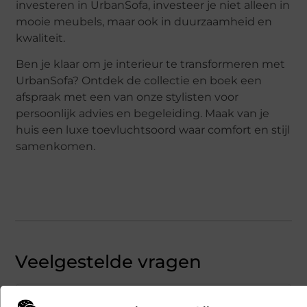
investeren in UrbanSofa, investeer je niet alleen in
mooie meubels, maar ook in duurzaamheid en
kwaliteit.
Ben je klaar om je interieur te transformeren met
UrbanSofa? Ontdek de collectie en boek een
afspraak met een van onze stylisten voor
persoonlijk advies en begeleiding. Maak van je
huis een luxe toevluchtsoord waar comfort en stijl
samenkomen.
Veelgestelde vragen
Welke materialen gebruikt UrbanSofa
▼