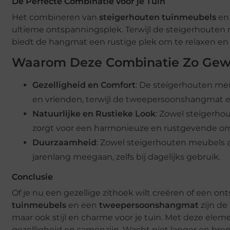
De Perfecte Combinatie voor je Tuin
Het combineren van
steigerhouten tuinmeubels
en
ultieme ontspanningsplek. Terwijl de steigerhouten
biedt de hangmat een rustige plek om te relaxen en 
Waarom Deze Combinatie Zo Gewe
Gezelligheid en Comfort
: De steigerhouten meu
en vrienden, terwijl de tweepersoonshangmat e
Natuurlijke en Rustieke Look
: Zowel steigerhou
zorgt voor een harmonieuze en rustgevende o
Duurzaamheid
: Zowel steigerhouten meubels
jarenlang meegaan, zelfs bij dagelijks gebruik.
Conclusie
Of je nu een gezellige zithoek wilt creëren of een 
tuinmeubels
en een
tweepersoonshangmat
zijn de
maar ook stijl en charme voor je tuin. Met deze elem
gezelligheid en samenzijn. Wacht niet langer en bre