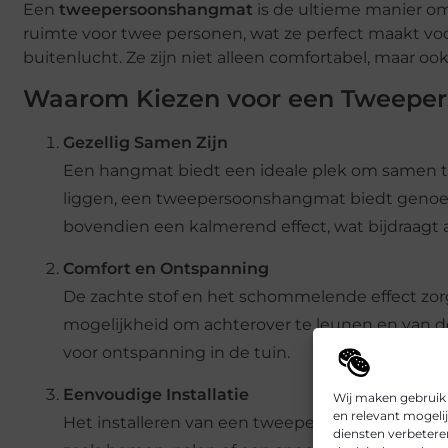
Een
tweepersoonshangmat
is de ultieme manier o
ruimte voor twee personen, wat ze perfect maakt vo
buitenlucht. Ze zijn niet alleen comfortabel, maar ook
Waarom Kiezen voor een Tweepe
Gezellig Samen Zijn
Een hangmat biedt een ideale plek om samen te o
liggen, een tweepersoonshangmat biedt genoe
bovendien een kalmerend effect, wat bijdraagt 
Comfort en Ontspanning
De zachte stof en het schommelende effect zorg
mogelijkheid om achterover te leunen en van d
voor ontspanning in de tuin.
Eenvoudige Installatie
Wij maken gebruik
en relevant mogeli
Het installeren van een tweepersoonshangmat i
diensten verbetere