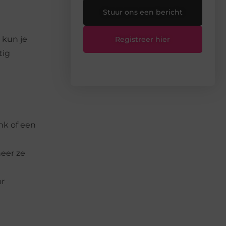
Stuur ons een bericht
 kun je
Registreer hier
tig
nk of een
neer ze
or