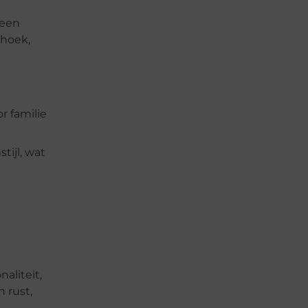
 een
thoek,
r familie
tijl, wat
aliteit,
 rust,