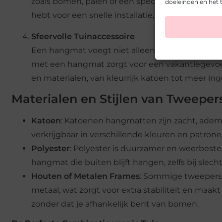
zoals bomen, palen of een speciaal hangmatfra
doeleinden en het t
hebt voor een snelle installatie, zodat je snel 
Sfeervolle Tuinaccessoire
Een hangmat voegt niet alleen comfort toe aan je
met een hangmat zorgt voor een vakantiegevoel 
en materialen, van kleurrijk katoen tot meer inge
Materialen en Stijlen van Tweep
Katoen
: Katoenen hangmatten zijn zacht, adem
verkrijgbaar in verschillende kleuren en patrone
Polyester
: Polyester is duurzamer en weerbest
hangmat die buiten blijft hangen, zelfs bij slech
Houten of Metalen Frames
: Sommige tweepers
metaal, wat zorgt voor extra stabiliteit en maak
zonder dat je afhankelijk bent van bomen.