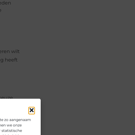
ieden
e
eren wilt
g heeft
 keuze
ite zo aangenaam
nnen we onze
en nodig,
statistische