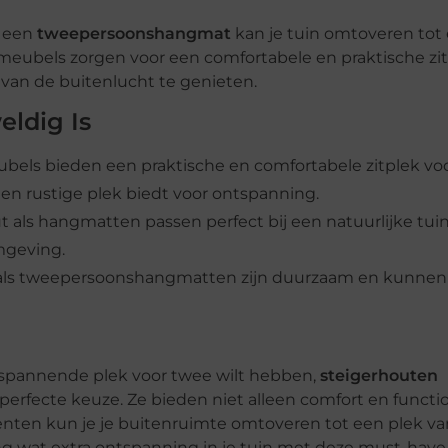
 een
tweepersoonshangmat
kan je tuin omtoveren tot
 meubels zorgen voor een comfortabele en praktische zi
van de buitenlucht te genieten.
ldig Is
bels bieden een praktische en comfortabele zitplek voo
en rustige plek biedt voor ontspanning.
t als hangmatten passen perfect bij een natuurlijke tuins
mgeving.
 als tweepersoonshangmatten zijn duurzaam en kunnen
ontspannende plek voor twee wilt hebben,
steigerhouten
 perfecte keuze. Ze bieden niet alleen comfort en function
enten kun je je buitenruimte omtoveren tot een plek van
ng wat extra ontspanning in je tuin met deze must-have