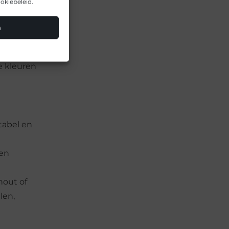
nodig
okiebeleid.
n
je tuin
e kleuren
tabel en
een
out of
len,