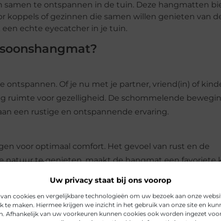
m samen te ontspannen in de tuin. Deze hangmatten b
or koppels of gezinnen die samen willen genieten van d
 een echte eyecatcher in je tuin.
rsoonshangmat?
ntspannen. Of je nu met je partner, vriend(in) of kind
g ruimte voor gezelligheid. De schommelende bewegin
aan een rustige en ontspannende ervaring.
en voor optimaal comfort. Het gevoel van rust en de
e natuur te genieten, maakt de hangmat een favoriete
Uw privacy staat bij ons voorop
 van cookies en vergelijkbare technologieën om uw bezoek aan onze webs
jk te maken. Hiermee krijgen we inzicht in het gebruik van onze site en ku
s relatief eenvoudig. Je hebt twee stevige ophangpunt
n. Afhankelijk van uw voorkeuren kunnen cookies ook worden ingezet voor 