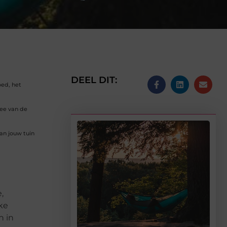
DEEL DIT:
oed, het
wee van de
an jouw tuin
,
ke
h in