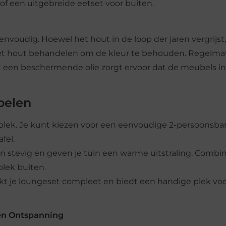
 of een uitgebreide eetset voor buiten.
voudig. Hoewel het hout in de loop der jaren vergrijst,
 het hout behandelen om de kleur te behouden. Regelma
een beschermende olie zorgt ervoor dat de meubels in
belen
tplek. Je kunt kiezen voor een eenvoudige 2-persoonsba
fel.
ijn stevig en geven je tuin een warme uitstraling. Combi
plek buiten.
akt je loungeset compleet en biedt een handige plek vo
en Ontspanning