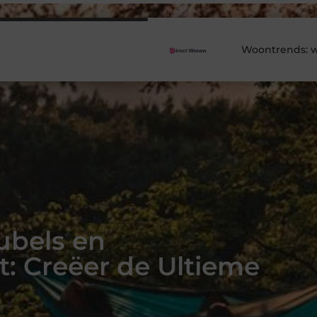
Woontrends: w
ubels en
 Creëer de Ultieme