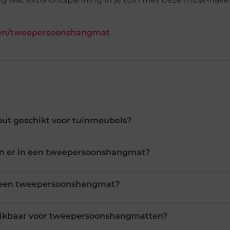
ten/tweepersoonshangmat
out geschikt voor tuinmeubels?
n er in een tweepersoonshangmat?
ik een tweepersoonshangmat?
hikbaar voor tweepersoonshangmatten?