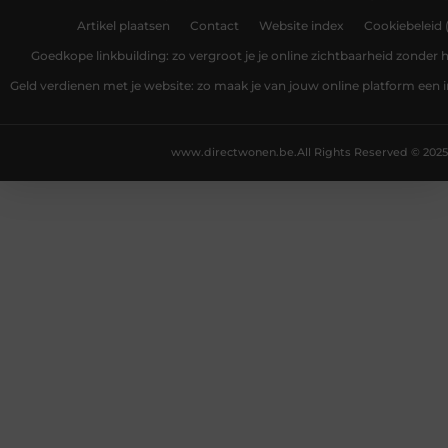
Artikel plaatsen
Contact
Website index
Cookiebeleid 
Goedkope linkbuilding: zo vergroot je je online zichtbaarheid zonder
Geld verdienen met je website: zo maak je van jouw online platform ee
www.directwonen.be.
All Rights Reserved © 2025