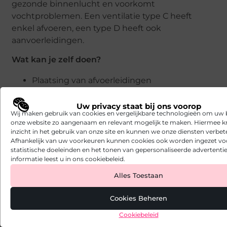
gezonde binnenlucht en voorkomt
vochtproblemen. Een ventilatie type C heeft
enkel afvoeren, een type D heeft ook
aanvoerleidingen.
Wat kan je zelf doen?
Plaatsing van afvoerleidingen
Plaatsing van aanvoerleidingen (bij type D)
Uw privacy staat bij ons voorop
Installatie van de ventilatieunit
Wij maken gebruik van cookies en vergelijkbare technologieën om uw
Wat kan je beter uitbesteden?
onze website zo aangenaam en relevant mogelijk te maken. Hiermee kr
inzicht in het gebruik van onze site en kunnen we onze diensten verbet
Afhankelijk van uw voorkeuren kunnen cookies ook worden ingezet vo
Opstart van het ventilatiesysteem
statistische doeleinden en het tonen van gepersonaliseerde advertentie
informatie leest u in ons cookiebeleid.
Goed artikel? Deel hem dan op:
Alles Toestaan
X
Facebook
Pinterest
LinkedIn
Email
(Twitter)
Cookies Beheren
Cookiebeleid
Tags en Categorieën: