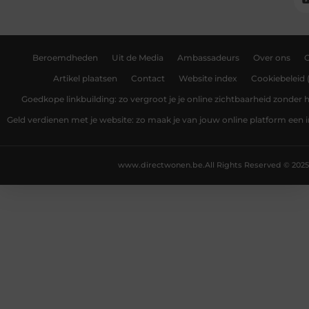
Beroemdheden
Uit de Media
Ambassadeurs
Over ons
Artikel plaatsen
Contact
Website index
Cookiebeleid 
Goedkope linkbuilding: zo vergroot je je online zichtbaarheid zonder
Geld verdienen met je website: zo maak je van jouw online platform ee
www.directwonen.be.
All Rights Reserved © 2025