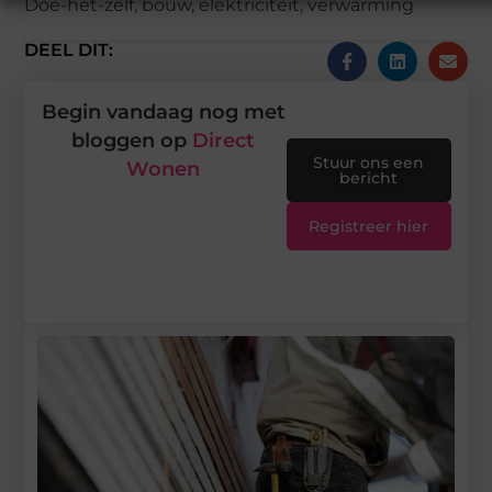
Doe-het-zelf
,
bouw
,
elektriciteit
,
verwarming
DEEL DIT:
Begin vandaag nog met
bloggen op
Direct
Stuur ons een
Wonen
bericht
Registreer hier