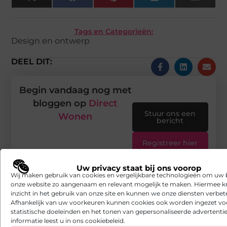
X
Facebook
Pinterest
LinkedIn
Email
(Twitter)
Tags en Categorieën:
Design en ontwerp
DEEL DIT:
Begin vandaag nog met
bloggen op
Direct
Stuur ons een
Wonen
bericht
Registreer hier
Uw privacy staat bij ons voorop
Wij maken gebruik van cookies en vergelijkbare technologieën om uw
onze website zo aangenaam en relevant mogelijk te maken. Hiermee kr
inzicht in het gebruik van onze site en kunnen we onze diensten verbet
Afhankelijk van uw voorkeuren kunnen cookies ook worden ingezet vo
statistische doeleinden en het tonen van gepersonaliseerde advertentie
informatie leest u in ons cookiebeleid.