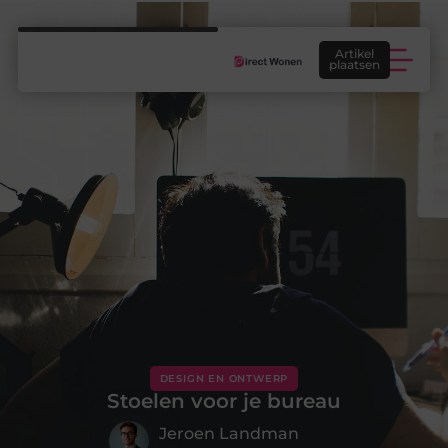
Artikel
plaatsen
Woontrends: welke woontrends passen echt bij jouw huis, smaak en manier van wonen?
DESIGN EN ONTWERP
Stoelen voor je bureau
Jeroen Landman