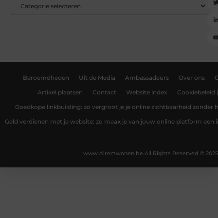
Beroemdheden
Uit de Media
Ambassadeurs
Over ons
Artikel plaatsen
Contact
Website index
Cookiebeleid 
Goedkope linkbuilding: zo vergroot je je online zichtbaarheid zonder
Geld verdienen met je website: zo maak je van jouw online platform ee
www.directwonen.be.
All Rights Reserved © 2025