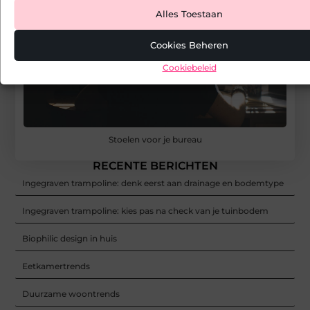
Alles Toestaan
Cookies Beheren
Cookiebeleid
Stoelen voor je bureau
RECENTE BERICHTEN
Ingegraven trampoline: denk eerst aan drainage en bodemtype
Ingegraven trampoline: kies pas na check van je tuinbodem
Biophilic design in huis
Eetkamertrends
Duurzame woontrends